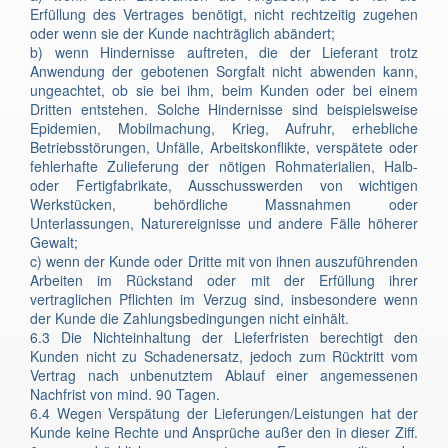
Erfüllung des Vertrages benötigt, nicht rechtzeitig zugehen
oder wenn sie der Kunde nachträglich abändert;
b) wenn Hindernisse auftreten, die der Lieferant trotz
Anwendung der gebotenen Sorgfalt nicht abwenden kann,
ungeachtet, ob sie bei ihm, beim Kunden oder bei einem
Dritten entstehen. Solche Hindernisse sind beispielsweise
Epidemien, Mobilmachung, Krieg, Aufruhr, erhebliche
Betriebsstörungen, Unfälle, Arbeitskonflikte, verspätete oder
fehlerhafte Zulieferung der nötigen Rohmaterialien, Halb-
oder Fertigfabrikate, Ausschusswerden von wichtigen
Werkstücken, behördliche Massnahmen oder
Unterlassungen, Naturereignisse und andere Fälle höherer
Gewalt;
c) wenn der Kunde oder Dritte mit von ihnen auszuführenden
Arbeiten im Rückstand oder mit der Erfüllung ihrer
vertraglichen Pflichten im Verzug sind, insbesondere wenn
der Kunde die Zahlungsbedingungen nicht einhält.
6.3 Die Nichteinhaltung der Lieferfristen berechtigt den
Kunden nicht zu Schadenersatz, jedoch zum Rücktritt vom
Vertrag nach unbenutztem Ablauf einer angemessenen
Nachfrist von mind. 90 Tagen.
6.4 Wegen Verspätung der Lieferungen/Leistungen hat der
Kunde keine Rechte und Ansprüche außer den in dieser Ziff.