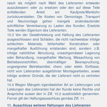
rasch als möglich nach Wahl des Lieferanten entweder
auszubessern oder zu ersetzen oder den auf diese Teile
entfallenden Anteil am Kaufpreis/Werklohn
zurückzuerstatten. Die Kosten von Demontage, Transport
und Neumontage gehen mangels anderslautender
schriftlicher Vereinbarung zu Lasten des Kunden. Ersetzte
Teile werden Eigentum des Lieferanten.
10.3 Von der Gewährleistung und Haftung des Lieferanten
ausgeschlossen sind Schäden, die nicht nachweisbar infolge
schlechten Materials, fehlerhafter Konstruktion oder
mangelhafter Ausführung entstanden sind, sondern z.B.
infolge natürlicher Abnutzung, unsachgemässer Lagerung
oder Behandlung, mangelhafter Wartung, Missachtung von
Betriebsvorschriften, übermäßiger Beanspruchung,
ungeeigneter Betriebsmittel, chem. oder elektr. Einflüsse,
nicht vom Lieferanten ausgeführter Montagearbeiten, sowie
infolge anderer Gründe, die der Lieferant nicht zu vertreten
hat.
10.4 Wegen Mängeln irgendwelcher Art an Lieferungen und
Leistungen des Lieferanten hat der Kunde keine Rechte und
Ansprüche ausser den in Ziff. 10.2 ausdrücklich genannten.
Ferner gilt der Haftungsausschluss gemäss Ziff. 11.
11. Ausschluss weiterer Haftungen des Lieferanten