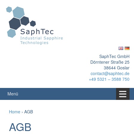
Springe
Zum
zum
Hauptmenü
Inhalt
springen
SaphTec GmbH
Dörntener Straße 25
38644 Goslar
contact@saphtec.de
+49 5321 – 3588 750
Menü
Home
›
AGB
AGB